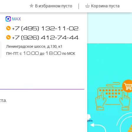
|
В избранном
пусто
Корзина
пуста
MAX
+7 (495) 132-11-02
+7 (926) 412-74-44
Ленинградское шоссе, д.130, к1
ПН-ПТ: с
10:00
до
18:00
по МСК
та.