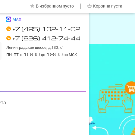
|
В избранном
пусто
Корзина
пуста
MAX
+7 (495) 132-11-02
+7 (926) 412-74-44
Ленинградское шоссе, д.130, к1
ПН-ПТ: с
10:00
до
18:00
по МСК
та.