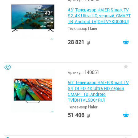
43" Телевизор HAIER Smart TV
S2, 4K Ultra HD, черный, СМАРТ
ТВ, Android TV[DH1VYKD00RU]
Телевизор
Haier
28 821
руб
140651
Артикул:
50" Телевизор HAIER Smart TV
S4, QLED, 4K Ultra HD, серый,
СМАРТ ТВ, Android
TV[DH1VL5D04RU]
Телевизор
Haier
51 406
руб