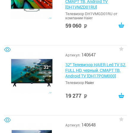
СМАРТ ТВ, Android TV
[DH1VMZD01RU]
Телевизор DH1VMGD01RU от
компании Haier
59 060
руб
140647
Артикул:
32" Телевизор HAIER Led TV S2,
FULL HD, черный, СМАРТ ТВ,
Android TV [DH17POM000]
Телевизор
Haier
19 277
руб
140648
Артикул: