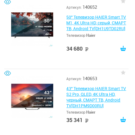
140652
Артикул:
50" Телевизор HAIER Smart TV
M1, 4K Ultra HD, серый, СМАРТ
ТВ, Android TV[DH1U9TD02RU]
Телевизор
Haier
34 680
руб
140653
Артикул:
43" Телевизор HAIER Smart TV
S2 Pro, QLED, 4K Ultra HD,
черный, СМАРТ ТВ, Android
TV[DH1PM9D00RU]
Телевизор
Haier
35 341
руб