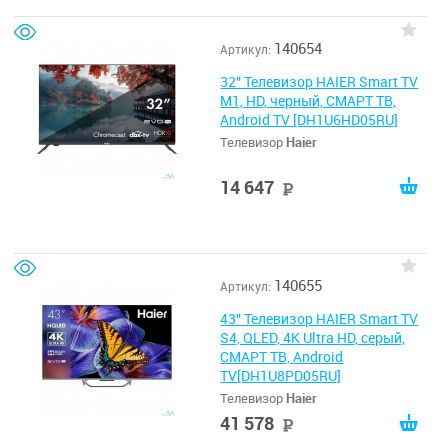
140654
Артикул:
32" Телевизор HAIER Smart TV
M1, HD, черный, СМАРТ ТВ,
Android TV [DH1U6HD05RU]
Телевизор
Haier
14 647
руб
140655
Артикул:
43" Телевизор HAIER Smart TV
S4, QLED, 4K Ultra HD, серый,
СМАРТ ТВ, Android
TV[DH1U8PD05RU]
Телевизор
Haier
41 578
руб