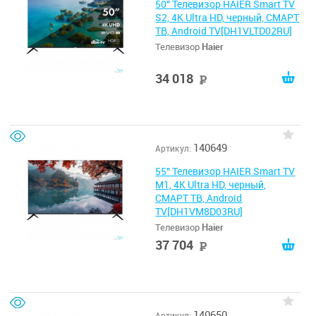
50" Телевизор HAIER Smart TV
S2, 4K Ultra HD, черный, СМАРТ
ТВ, Android TV[DH1VLTD02RU]
Телевизор
Haier
34 018
руб
140649
Артикул:
55" Телевизор HAIER Smart TV
M1, 4K Ultra HD, черный,
СМАРТ ТВ, Android
TV[DH1VM8D03RU]
Телевизор
Haier
37 704
руб
140650
Артикул: