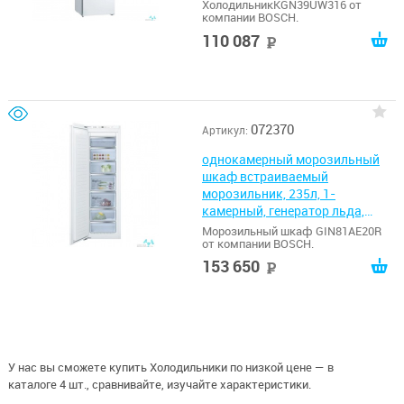
A++, No Frost, белый
ХолодильникKGN39UW316 от
компании BOSCH.
110 087
руб
072370
Артикул:
однокамерный морозильный
шкаф встраиваемый
морозильник, 235л, 1-
камерный, генератор льда,
55.8x54.5x177.5см, белый
Морозильный шкаф GIN81AE20R
от компании BOSCH.
153 650
руб
У нас вы сможете купить Холодильники по низкой цене — в
каталоге 4 шт., сравнивайте, изучайте характеристики.