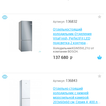
136832
Артикул:
Отдельностоящий
холодильник,Отделения
VitaFresh, PerfectFit,LED
подсветка,2 контура
охлаждения,Функция
ХолодильникKGN55VL21U от
компании BOSCH.
SuperCooling,нижняя
морозильная
137 680
руб
камера,186/70см,максимальна
я емкость 530л, полезная
емкость 480,
136843
Артикул:
Отдельно стоящий
холодильник с нижней
морозильной камерой,
203х60х60 см, Серия 4, 400 л,