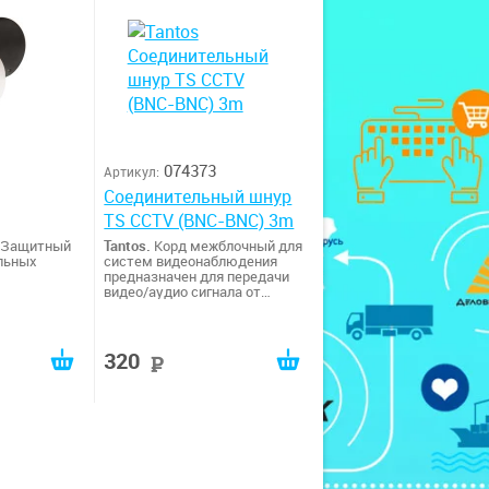
074373
Артикул:
Соединительный шнур
TS CCTV (BNC-BNC) 3m
 Защитный
Tantos.
Корд межблочный для
льных
систем видеонаблюдения
предназначен для передачи
видео/аудио сигнала от
камеры видеонаблюдения к
ресиверу или
видеорегистратору (DVR). С
каждой стороны шнура
320
уб
руб
располагается штекер
разъема BNC видеокамеры.
Длина шнура составляет 3
метра. Видеошнур является
универсальным средством
подключения оборудования,
позволяющее значительно
сэкономить время монтажа