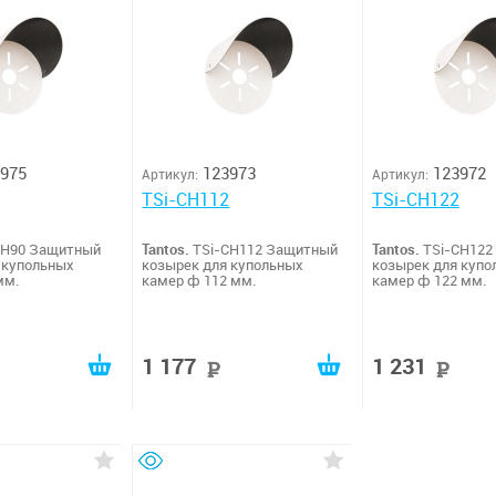
975
123973
123972
Артикул:
Артикул:
TSi-CH112
TSi-CH122
CH90 Защитный
Tantos.
TSi-CH112 Защитный
Tantos.
TSi-CH122
 купольных
козырек для купольных
козырек для купо
мм.
камер ф 112 мм.
камер ф 122 мм.
1 177
1 231
руб
руб
р