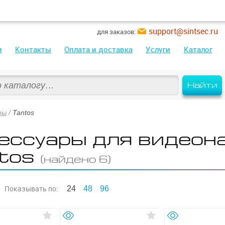
support@sintsec.ru
для заказов:
и
Контакты
Оплата и доставка
Услуги
Каталог
Найти
ры
/
Tantos
ессуары для видеон
tos
(найдено 6)
Показывать
по:
24
48
96