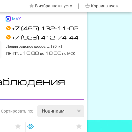
|
В избранном
пусто
Корзина
пуста
MAX
+7 (495) 132-11-02
+7 (926) 412-74-44
Ленинградское шоссе, д.130, к1
ПН-ПТ: с
10:00
до
18:00
по МСК
аблюдения
Новинкам
Сортировать
по: