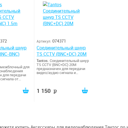
372
074371
Артикул:
ельный шнур
Соединительный шнур
BNC-BNC)
TS CCTV (BNC+DC) 20М
Tantos.
Соединительный шнур
TS CCTV (BNC+DC) 20М
 межблочный для
предназначен для передачи
еонаблюдения
видео/аудио сигнала и
н для передачи
питания (DC) от камеры
сигнала от
видеонаблюдения к ресиверу
онаблюдения к
или видеорегистратору (DVR).
и
С одной стороны шнура
1 150
атору (DVR). С
руб
руб
располагаются штекер
оны шнура
разъема BNC и штекер
ся штекер
разъема питания
 видеокамеры.
видеокамеры, с другой
 составляет 1.5
штекер разъема BNC и гнездо
ошнур является
разъема питания. Длина
ным средством
шнура составляет 20 метров.
 оборудования,
Видеошнур является
 значительно
универсальным средством
можете купить Аксессуары для видеонаблюдения Тантос по н
время монтажа