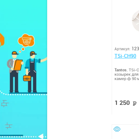
123
Артикул:
TSi-CH90
Tantos.
TSi-
козырек для
камер ф 90 
1 250