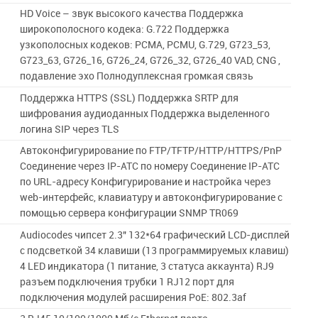
HD Voice – звук высокого качества Поддержка
широкополосного кодека: G.722 Поддержка
узкополосных кодеков: PCMA, PCMU, G.729, G723_53,
G723_63, G726_16, G726_24, G726_32, G726_40 VAD, CNG ,
подавление эхо Полнодуплексная громкая связь
Поддержка HTTPS (SSL) Поддержка SRTP для
шифрования аудиоданных Поддержка выделенного
логина SIP через TLS
Автоконфигурирование по FTP/TFTP/HTTP/HTTPS/PnP
Соединение через IP-АТС по номеру Соединение IP-АТС
по URL-адресу Конфигурирование и настройка через
web-интерфейс, клавиатуру и автоконфигурирование с
помощью сервера конфигурации SNMP TR069
Audiocodes чипсет 2.3" 132*64 графический LCD-дисплей
с подсветкой 34 клавиши (13 программируемых клавиш)
4 LED индикатора (1 питание, 3 статуса аккаунта) RJ9
разъем подключения трубки 1 RJ12 порт для
подключения модулей расширения PoE: 802.3af