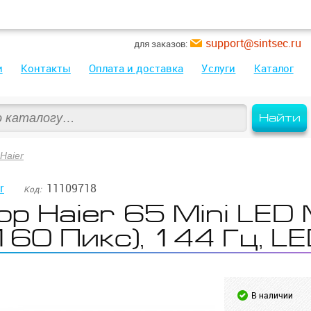
support@sintsec.ru
для заказов:
и
Контакты
Оплата и доставка
Услуги
Каталог
Найти
Haier
r
11109718
Код:
р Haier 65 Mini LED 
60 Пикс), 144 Гц, LE
В наличии