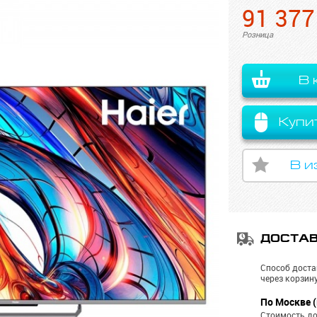
91 377
Розница
В 
Купи
В и
ДОСТА
Способ доста
через корзину
По Москве (
Стоимость до