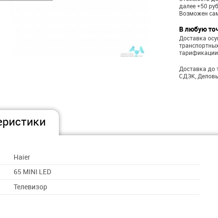
далее +50 ру
Возможен са
В любую то
Доставка ос
транспортных
тарификации
Доставка до 
СДЭК, Деловы
еристики
Haier
65 MINI LED
Телевизор