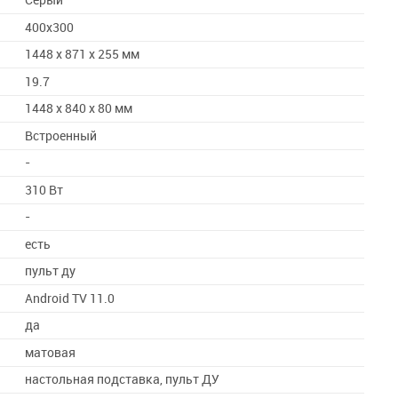
Серый
400x300
1448 х 871 х 255 мм
19.7
1448 х 840 х 80 мм
Встроенный
-
310 Вт
-
есть
пульт ду
Android TV 11.0
да
матовая
настольная подставка, пульт ДУ