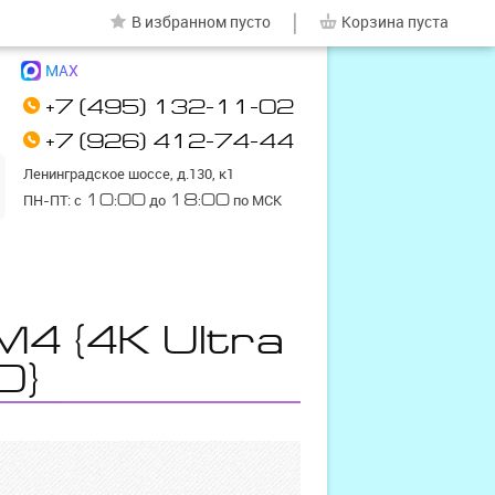
|
В избранном
пусто
Корзина
пуста
MAX
+7 (495) 132-11-02
+7 (926) 412-74-44
Ленинградское шоссе, д.130, к1
ПН-ПТ: с
10:00
до
18:00
по МСК
M4 {4K Ultra
D}